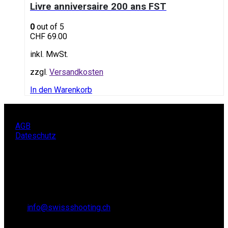
Livre anniversaire 200 ans FST
0
out of 5
CHF
69.00
inkl. MwSt.
zzgl.
Versandkosten
In den Warenkorb
AGB
Dateschutz
KONTAKT
SCHWEIZER SCHIESSSPORTVERBAND SSV,
Lidostrasse 6
6006 Luzern
Email:
info@swissshooting.ch
Tel.: +41 41 418 00 10