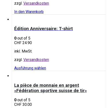
zzgl.
Versandkosten
In den Warenkorb
Édition Anniversaire: T-shirt
0
out of 5
CHF
24.90
inkl. MwSt.
zzgl.
Versandkosten
Ausführung wählen
La pièce de monnaie en argent
«Fédération sportive suisse de tir»
0
out of 5
CHF
30.00