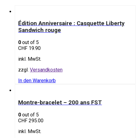
Édition Anniversaire : Casquette Liberty
Sandwich rouge
0
out of 5
CHF
19.90
inkl. MwSt.
zzgl.
Versandkosten
In den Warenkorb
Montre-bracelet – 200 ans FST
0
out of 5
CHF
295.00
inkl. MwSt.